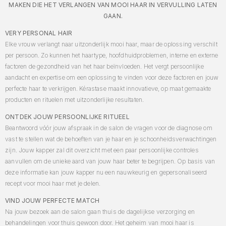
MAKEN DIE HET VERLANGEN VAN MOOI HAAR IN VERVULLING LATEN
GAAN.
VERY PERSONAL HAIR
Elke vrouw verlangt naar uitzonderlijk mooi haar, maar de oplossing verschilt
per persoon. Zo kunnen het haartype, hoofdhuidproblemen, interne en externe
factoren de gezondheid van het haar beïnvloeden. Het vergt persoonlijke
aandacht en expertise om een oplossing te vinden voor deze factoren en jouw
perfecte haar te verkrijgen. Kérastase maakt innovatieve, op maat gemaakte
producten en rituelen met uitzonderlijke resultaten.
ONTDEK JOUW PERSOONLIJKE RITUEEL
Beantwoord vóór jouw afspraak in de salon de vragen voor de diagnose om
vast te stellen wat de behoeften van je haar en je schoonheidsverwachtingen
zijn. Jouw kapper zal dit overzicht met een paar persoonlijke controles
aanvullen om de unieke aard van jouw haar beter te begrijpen. Op basis van
deze informatie kan jouw kapper nu een nauwkeurig en gepersonaliseerd
recept voor mooi haar met je delen.
VIND JOUW PERFECTE MATCH
Na jouw bezoek aan de salon gaan thuis de dagelijkse verzorging en
behandelingen voor thuis gewoon door. Het geheim van mooi haar is