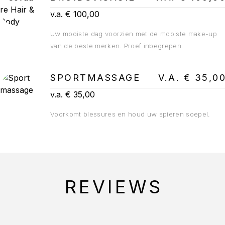
v.a. € 100,00
Uw mooiste dag voorzien met de mooiste make-up
van de beste merken. Proef inbegrepen.
SPORTMASSAGE
V.A. € 35,0
v.a. € 35,00
Voorkomt blessures en houd uw spieren soepel.
REVIEWS