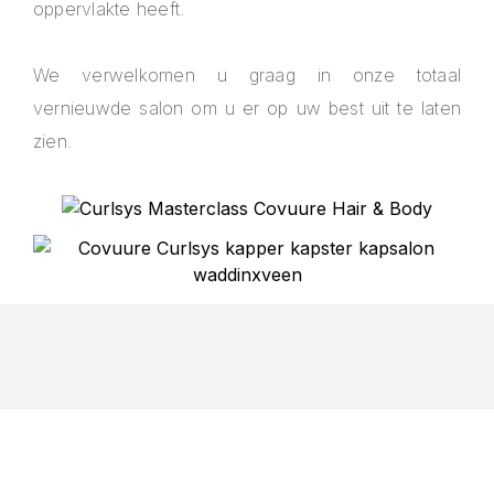
oppervlakte heeft.
We verwelkomen u graag in onze totaal
vernieuwde salon om u er op uw best uit te laten
zien.