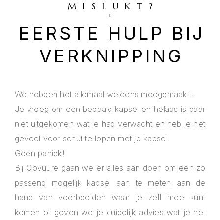
MISLUKT?
EERSTE HULP BIJ
VERKNIPPING
We hebben het allemaal weleens meegemaakt...
Je vroeg om een bepaald kapsel en helaas is daar
niet uitgekomen wat je had verwacht en heb je het
gevoel voor schut te lopen met je kapsel.
Geen paniek!
Bij Covuure gaan we er alles aan doen om een zo
passend mogelijk kapsel aan te meten aan de
hand van voorbeelden waar je zelf mee kunt
komen of geven we je duidelijk advies wat je het