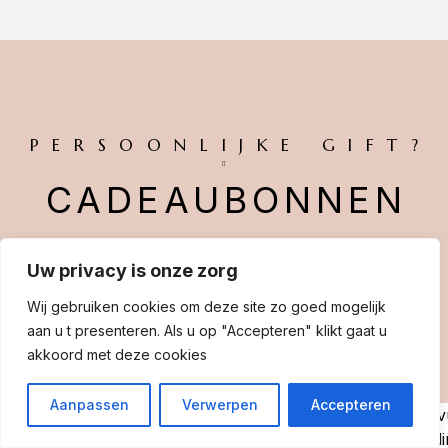
PERSOONLIJKE GIFT?
CADEAUBONNEN
Of het gaat om een nieuw kapsel, een ontspannende
Uw privacy is onze zorg
massage of dat u wordt voorzien van prachtige visagie
Wij gebruiken cookies om deze site zo goed mogelijk
voor uw romantische avond of evenement.
aan u t presenteren. Als u op "Accepteren" klikt gaat u
akkoord met deze cookies
Met een cadeaubon kunt u iedereen een plezier doen.
Aanpassen
Verwerpen
Accepteren