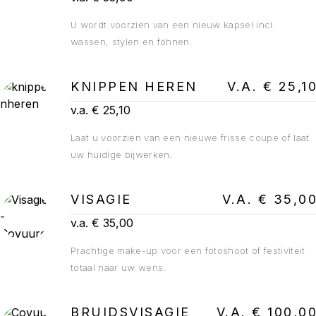
U wordt voorzien van een nieuw kapsel incl.
wassen, stylen en föhnen.
KNIPPEN HEREN
V.A. € 25,1
v.a. € 25,10
Laat u voorzien van een nieuwe frisse coupe of laat
uw huidige bijwerken.
VISAGIE
V.A. € 35,0
v.a. € 35,00
Prachtige make-up voor een fotoshoot of festiviteit
totaal naar uw wens.
BRUIDSVISAGIE
V.A. € 100,0