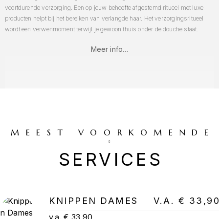
voortdurende verzorging. Een op jouw behoefte afgestemd ritueel met luxe
producten helpt bij het bereiken van verlangde haar. Het verzorgingsritueel
wordt een verwenmoment terwijl je gewoon thuis onder de douche staat.
Meer info…
MEEST VOORKOMENDE
SERVICES
KNIPPEN DAMES
V.A. € 33,9
v.a. € 33,90